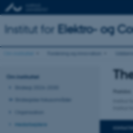
Institut for
Elektro- og C
Om instituttet
Forskning og innovation
Uddann
The
Titel
Om instituttet
Primær 
Strategi 2026-2030
Postdoc
Strategiske fokusområder
Institut 
Institut
Organisation
Medarbejdere
KONTAKTI