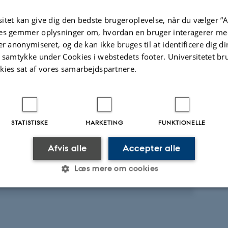
Journal of Materials Chemistry A
itet kan give dig den bedste brugeroplevelse, når du vælger ”A
Fagfællebedømt
es gemmer oplysninger om, hvordan en bruger interagerer med
Digital
er anonymiseret, og de kan ikke bruges til at identificere dig d
version
t samtykke under Cookies i webstedets footer. Universitetet br
vedhæftet
kies sat af vores samarbejdspartnere.
te projekter
Flere
lid Future for Batteries - Hydridoborates as
STATISTISKE
MARKETING
FUNKTIONELLE
 Electrolytes
. 2021
-
30. nov. 2025
Afvis alle
Accepter alle
Læs mere om cookies
Statistiske
Marketing
Funktionelle