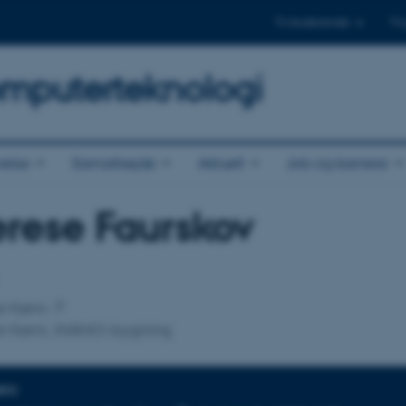
Til studerende
Til
omputerteknologi
else
Samarbejde
Aktuelt
Job og karriere
rese Faurskov
tilknytning
for Kemi
 for Kemi, iNANO-bygning
NFO