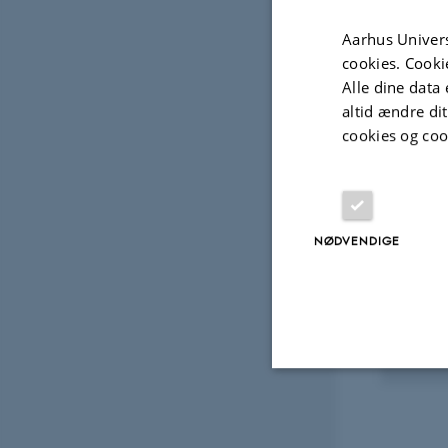
Aarhus Univers
Fagfællebedømt
cookies. Cooki
Digital
Alle dine data 
version
altid ændre di
vedhæftet
cookies og coo
Udvalg
A So
NØDVENDIGE
Solid
1. nov
Nødvendige