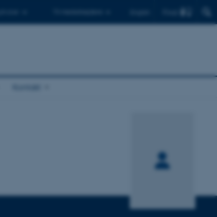
Find
 ph.d.er
Til medarbejdere
English
Kontakt