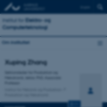
English
Institut for
Elektro- og
Computerteknologi
Om instituttet
Titel
Xuping Zhang
Primær tilknytning
Sektionsleder for Produktion og
Mekatronik, lektor, PhD, Associate
Professor
Institut for Mekanik og Produktion
Produktion og Mekatronik
CV