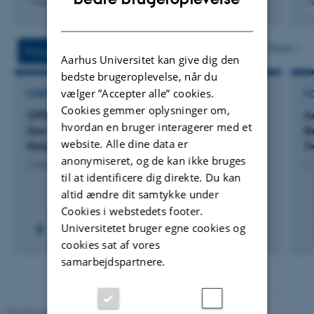
Fagfællebedømt
F
DANISH
Digital
version
vedhæftet
Flere
Projekter
Aktiviteter
Aarhus Universitet kan give dig den
bedste brugeroplevelse, når du
vælger ”Accepter alle” cookies.
FORSKNINGSPROJEKT
F
Cookies gemmer oplysninger om,
OPERA: Open Perception, Learning, and
A
hvordan en bruger interagerer med et
Decision-Making Toolbox for General Purpose
R
website. Alle dine data er
Robot AI
T
anonymiseret, og de kan ikke bruges
1. aug. 2026
-
31. jul. 2030
1.
til at identificere dig direkte. Du kan
altid ændre dit samtykke under
Cookies i webstedets footer.
Universitetet bruger egne cookies og
cookies sat af vores
samarbejdspartnere.
Revideret 07.12.2023
-
AU Engineering