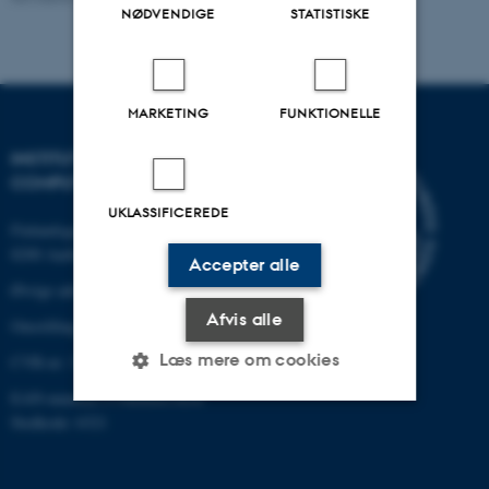
NØDVENDIGE
STATISTISKE
MARKETING
FUNKTIONELLE
INSTITUT FOR ELEKTRO- OG
COMPUTERTEKNOLOGI
UKLASSIFICEREDE
Finlandsgade 22
8200 Aarhus N
Accepter alle
Øvrige adresser og kort
Afvis alle
Omstilling tlf.: +45 87 15 00 00
Læs mere om cookies
CVR-nr: 31119103
EAN-nummer:5798000433830
Stedkode: 6321
Nødvendige
Statistiske
Marketing
Funktionelle
Uklassificerede