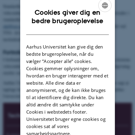
Standardkontrakten skal ved samarbejder altid præsenteres for
Cookies giver dig en
virksomheden som første forslag. Ønsker virksomheden at tilføje/ændre i
ENGLISH
standardkontrakten eller at benytte egen kontrakt, kontaktes
bedre brugeroplevelse
ckd@ece.au.dk
, som vil foranledige, at kontrakten bliver behandlet ved
DANISH
TTO. Afvigelser fra standardkontrakten underskrives altid af
institutlederen på AUs vegne.
Aarhus Universitet kan give dig den
Fortrolighedsaftaler uden AU som part
bedste brugeroplevelse, når du
I forbindelse med kontraktindgåelser alene mellem studerende og eksterne
vælger ”Accepter alle” cookies.
virksomheder er Aarhus Universitet ikke ansvarlig for juridisk rådgivning
Cookies gemmer oplysninger om,
overfor studerende.
hvordan en bruger interagerer med et
website. Alle dine data er
Aarhus Universitet har under udformningen af standardkontrakten søgt at
iagttage hensynet til de studerende, men de studerende er en af Aarhus
anonymiseret, og de kan ikke bruges
Universitet uafhængig kontraktpart.
til at identificere dig direkte. Du kan
altid ændre dit samtykke under
Cookies i webstedets footer.
Technology Transfer Office
Universitetet bruger egne cookies og
cookies sat af vores
samarbejdspartnere.