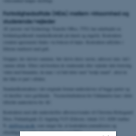
virksomhed indgås skriftligt.
Fortrolighedsaftale (NDA) mellem virksomhed og
studerende/vejleder
AU jurister ved Technology Transfer Office, TTO, har udarbejdet en
forhåndsgodkendt standardkontrakt på dansk og engelsk. Kontrakten
(student agreement) findes via boksen til højre. Kontrakten udfyldes i
felterne markeret med gult.
Grupper, der skriver sammen, bør skrive deres navne, adresser mm. ind i
samme aftale. Ellers må hverken de studerende eller vejleder dele fortrolig
viden med hinanden, da man i så fald deler med ”tredje mand”, altså én
der ikke er part i aftalen.
Standardkontrakten i det originale format underskrives af begge parter og
vil derefter være gældende. Viceinstitutlederen for Uddannelse kan i dette
tilfælde underskrive for AU.
Kontrakten med alle underskrifter afleveres/sendes til Christina Kirkegaard
Dose, Finlandsgade 22, bygning 5125 (Edison), lokale 213, 8200 Aarhus
N,
ckd@ece.au.dk
, som sørger for, at kontrakten journaliseres og
efterfølgende sendes til registrering ved TTO.