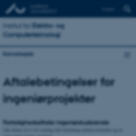
English
Institut for
Elektro- og
Computerteknologi
Samarbejde
Aftalebetingelser for
ingeniørprojekter
Fortrolighedsaftaler ingeniørstuderende
Alle aftaler af et vist omfang eller betydning mellem instituttet og en