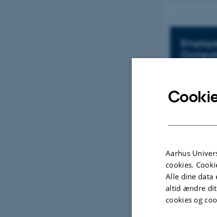
Employe
Comput
Cookie
News
Aarhus Univers
cookies. Cooki
Alle dine data 
altid ændre di
cookies og coo