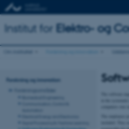
Institut for
Elektro- og C
Om instituttet
Forskning og innovation
Uddann
Soft
Forskning og innovation
Forskningsområder
The software eng
Biomedical Engineering
in the systemati
Communication, Control &
computers over m
Automation
The employees pr
Electrical Energy and Electronics
included. They ar
Signal Processing & Machine Learning
responsible for d
Software Engineering & Computing