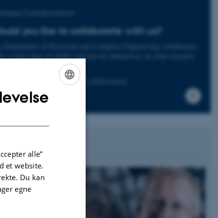
siness Collaboration
uld you like to collaborate with us?
e Department of Electrical and Computer Engineering collaborates
h a wide range of public and private enterprises on joint research
d development projects.
Read more about business collaboration
levelse
ENGLISH
DANISH
ccepter alle”
 et website.
irekte. Du kan
uger egne