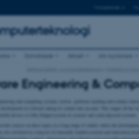
Til studerende
Til
omputerteknologi
else
Samarbejde
Aktuelt
Job og karriere
Institut for Elektro- og Computerteknologi
Forskning og inno
ware Engineering & Compu
ineering and computing systems section performs teaching and conduct innov
c development of software taking its context into account. This ranges all the 
obile devices to fully fledged system of systems and cyber-physical systems.
ovide courses on these topics in a long range of studies where the developmen
e also involved in a long list of externally funded research and innovation proj
ifferent facilities (centres, laboratories and software tool) accessible and used b