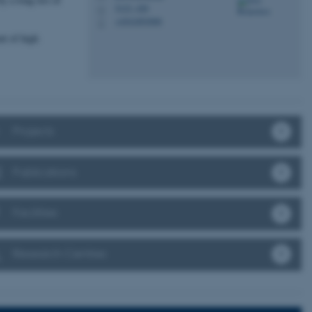
5123, 420
H
+4541893090
P
nt of high
Projects
Publications
Facilities
Research Centres