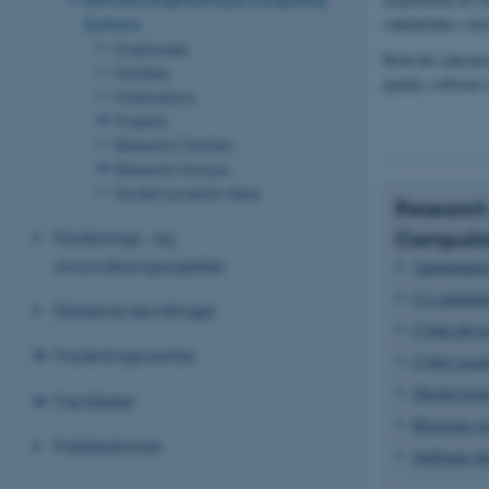
stakeholders outs
Systems
Employees
Both the educatio
Facilities
quality software 
Publications
Projects
Research Centres
Research Groups
Student projects ideas
Research 
Forsknings- og
Computin
innovationsprojekter
Autonomous 
Co-simulati
Eksterne bevillinger
Cyber-physi
Forskningscentre
Cyber secur
Digital twin
Faciliteter
Rigorous so
Publikationer
Software en