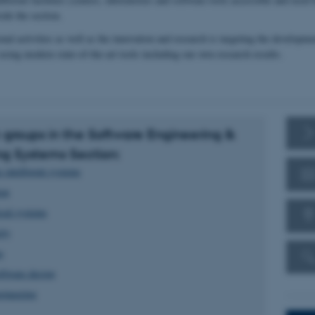
ide the section.
nal activities as well as the innovation and research is targeting the developme
using modern state-of-the-art tools including our own research results.
groups in the Software Engineering &
g Systems Section:
intelligent systems
on
cal systems
ity
s
ftware design
gineering