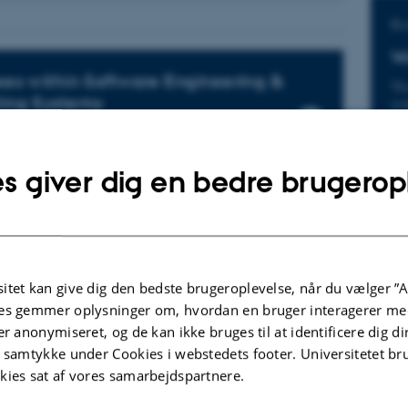
Bu
Wo
es within Software Engineering &
Th
ing Systems
wit
an
s giver dig en bedre brugerop
itet kan give dig den bedste brugeroplevelse, når du vælger ”A
es gemmer oplysninger om, hvordan en bruger interagerer med
er anonymiseret, og de kan ikke bruges til at identificere dig d
t samtykke under Cookies i webstedets footer. Universitetet br
kies sat af vores samarbejdspartnere.