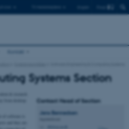
Find
 ph.d.er
Til medarbejdere
English
Kontakt
vation
Forskningsområder
Software Engineering & Computing Systems
ting Systems Section
ation & research
Contact Head of Section
way from desktop
Jens
Bennedsen
t of software is
Ingeniørdocent
ects and they are
jbb@ece.au.dk
M
y a long list of