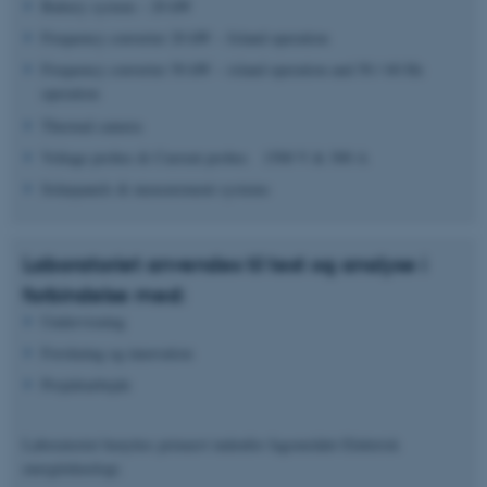
Battery system – 20 kW
Frequency converter 20 kW – Island operation
Frequency converter 50 kW – island operation and 50 / 60 Hz
operation
Thermal camera
Voltage probes & Current probes 1500 V & 300 A
Solarpanels & measurement systems
Laboratoriet anvendes til test og analyse i
forbindelse med:
Undervisning
Forskning og innovation
Projektarbejde
Laboratoriet benyttes primært indenfor fagområdet Elektrisk
energiteknologi.