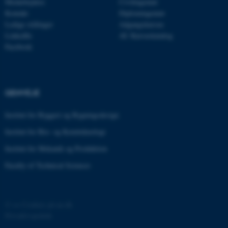
Medarbejdere
Civilingeniør
Kontakt
Diplomingeniør
Ledige stillinger
Adgangskursus
JSESSIONID
Oracle Corporation
LinkedIn
AU Kursuskatalog
.au.dk
Facebook
ARRAffinity
Microsoft Corporation
GENVEJE
.mitstudie.au.dk
Institut for Byggeri og Bygningsdesign
Institut for Bio- og Kemiteknologi
esctx
Microsoft Corporation
Institut for Mekanik og Produktion
.login.microsoftonline.com
Faculty of Technical Sciences
fpc
Microsoft Corporation
login.microsoftonline.com
__cf_bm
Cloudflare Inc.
©
—
Cookies på au.dk
.pure.au.dk
Privatlivspolitik