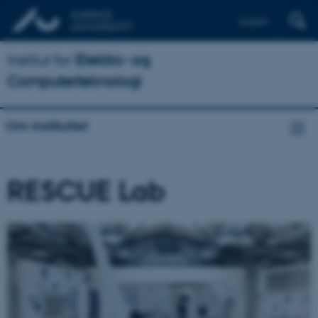
English
Institut for
Elektro- og
Computerteknologi
Om instituttet
RESCUE Lab