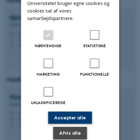
Kontakt Laboratorieansvarlig
Universitetet bruger egne cookies og
cookies sat af vores
Björn
Andresen
samarbejdspartnere.
Professor
bjra@ece.au.dk
M
5120, 217
H
+4593508115
NØDVENDIGE
STATISTISKE
P
MARKETING
FUNKTIONELLE
Medarbejdere i laboratoriet
Rasmus Hartnack
Rolighed
UKLASSIFICEREDE
Elektriker
rolighed@ece.au.dk
M
Accepter alle
5122
H
+4593521032
P
Afvis alle