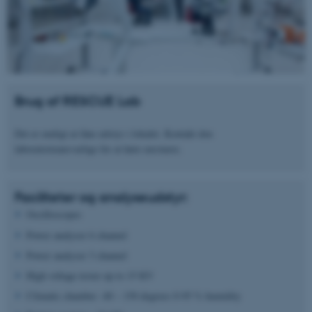
Brug af RESCUE Lab
Det er muligt at låne udstyr i lokalet. Kontakt den
laboratorieansvarlige for at høre nærmere.
Faciliteter og analyseudstyr:
Oscilloscopes
Power analyser 6 channel
Power analyser 3 channel
High voltage tester up to 15 KV
Climatic chamber -40 – 150 degrees 0-95 % humidity