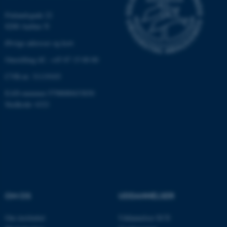
be_typo_user
TYPO3 Association
Finlandsgade 22
.au.dk
8200 Aarhus N
Øvrige adresser og kort
Omstilling tlf.: +45 87 15 00 00
fe_typo_user
Typo3 Association
.au.dk
CVR-nr: 31119103
EAN-nummer:5798000433830
Stedkode: 6321
OM OS
UDDANNELSER
ASP.NET_SessionId
Microsoft Corporation
.au.dk
Om instituttet
Uddannelser ECE