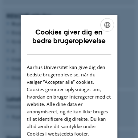
RESCUE står for:
R
egenerative
Cookies giver dig en
E
nergi
ENGLISH
bedre brugeroplevelse
S
ystem Integration
DANISH
&
C
ontrol Laboratorie
Aarhus Universitet kan give dig den
U
nder
bedste brugeroplevelse, når du
E
lektrisk Energiteknologi
vælger ”Accepter alle” cookies.
Cookies gemmer oplysninger om,
hvordan en bruger interagerer med et
Lokation
website. Alle dine data er
Finlandsgade 27C, 8200 Aarhus N
anonymiseret, og de kan ikke bruges
Bygning 5364
til at identificere dig direkte. Du kan
altid ændre dit samtykke under
Cookies i webstedets footer.