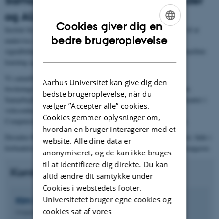
og AU-partnere
Cookies giver dig en
Institut for Elektro- og Computerteknologi har specialister ansat til at
ENGLISH
bedre brugeroplevelse
undervise og vejlede i en bred række emner inden for digital
signalbehandling. Det inkluderer audioteknik, computer vision, machine
DANISH
learning og processering af biofysiologiske signaler.
Vi samarbejder både med virksomheder, andre institutter og
Aarhus Universitet kan give dig den
forskningsområder, hvor digital signal- og billedbehandling indgår.
bedste brugeroplevelse, når du
Samarbejdet går blandt andet ud på, at vores studerende er praktikanter i
vælger ”Accepter alle” cookies.
virksomhederne, og at de ansatte ved Institut for Elektro- og
Cookies gemmer oplysninger om,
Computerteknologi afholder inspirationsmøder i virksomhederne.
hvordan en bruger interagerer med et
Desuden bliver der udført projekter i samarbejde med erhvervslivet, både i
website. Alle dine data er
forbindelse med bachelorprojekter, specialeprojekter og konsulentopgaver.
anonymiseret, og de kan ikke bruges
til at identificere dig direkte. Du kan
Kontakt
altid ændre dit samtykke under
Cookies i webstedets footer.
Universitetet bruger egne cookies og
Kim
Bjerge
cookies sat af vores
Gruppeleder, lektor