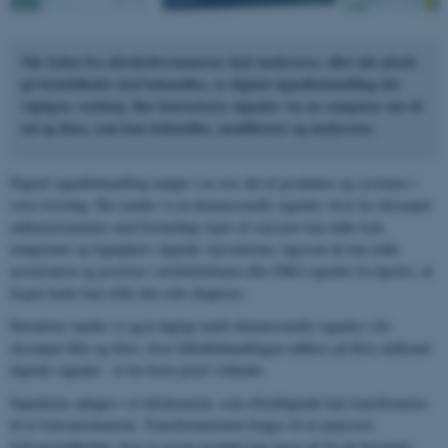
Når lyden fra ultralydsscanneren skal analyseres, eller når pixels
på feriebilledet skal behandles, er digital signalbehandling det
vigtigste værktøj. Her konverteres signaler via en computer om til
tal og data, som kan behandles, modificeres og analyseres.
Digital signalbehandling indgår i en stor del af produkter og systemer i
vores hverdag. Her møder vi en-dimensionelle signaler, hvor for eksempel
måleinstrumenter med forskellige typer af sensorer kan måle tryk,
temperatur og fugtighed i digitale vejrstationer, ligesom de kan måle
acceleration og position i mobiltelefonen eller EKG-signaler fra hjertet, så
lægen bedre kan stille den rette diagnose.
Derudover møder vi også dagligt multi-dimensionelle signaler i for
eksempel film og fotos, hvor billedbehandlingen udføres på flere millioner
digitale signaler - et for hvert pixel i billedet.
Signalerne optages i et tidsdomæne, som efterfølgende kan transformeres
til et frekvensdomæne. Transformationen bruges til at analysere
frekvensindholdet, hvor et givent produkt kan agere ud fra de bestemte