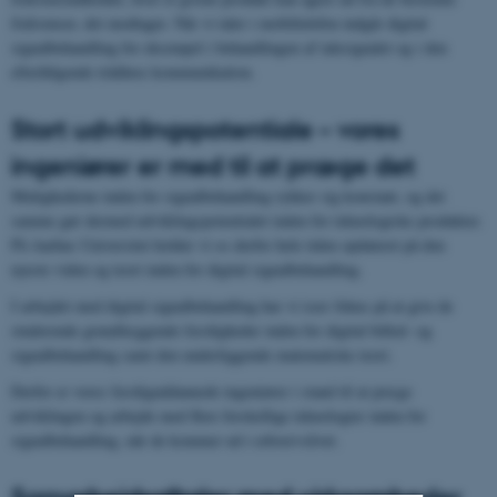
frekvenser, det modtager. Når vi taler i mobiltelefon indgår digital
signalbehandling for eksempel i behandlingen af talesignalet og i den
efterfølgende trådløse kommunikation.
Stort udviklingspotentiale – vores
ingeniører er med til at præge det
Mulighederne inden for signalbehandling rykker sig konstant, og det
samme gør dermed udviklingspotentialet inden for teknologiske produkter.
På Aarhus Universitet holder vi os derfor hele tiden opdateret på den
nyeste viden og teori inden for digital signalbehandling.
I arbejdet med digital signalbehandling har vi især fokus på at give de
studerende grundlæggende færdigheder inden for digital billed- og
signalbehandling samt den underliggende matematiske teori.
Derfor er vores færdiguddannede ingeniører i stand til at præge
udviklingen og arbejde med flere forskellige teknologier inden for
signalbehandling, når de kommer ud i erhvervslivet.
Samarbejdsaftaler med virksomheder