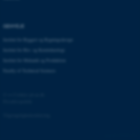
JSESSIONID
Oracle Corporation
.au.dk
GENVEJE
ARRAffinity
Microsoft Corporation
Institut for Byggeri og Bygningsdesign
.mitstudie.au.dk
Institut for Bio- og Kemiteknologi
Institut for Mekanik og Produktion
Faculty of Technical Sciences
esctx
Microsoft Corporation
.login.microsoftonline.com
fpc
Microsoft Corporation
©
—
Cookies på au.dk
login.microsoftonline.com
Privatlivspolitik
__cf_bm
Cloudflare Inc.
.pure.au.dk
Tilgængelighedserklæring
135220 / i31
__cf_bm
Cloudflare Inc.