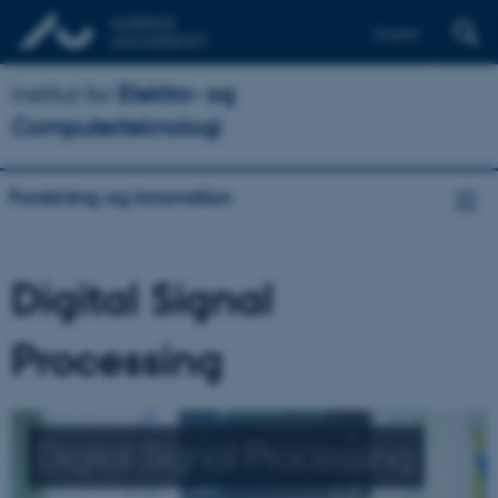
English
Institut for
Elektro- og
Computerteknologi
Forskning og innovation
Digital Signal
Processing
Digital Signal Processing