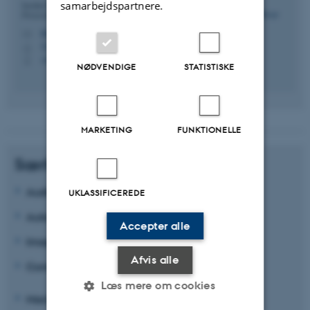
samarbejdspartnere.
Institut for Elektro- og Computerteknologi - Signal
Processing and Machine learning - Edison
kbe@ece.au.dk
M
5125, 308
H
+4541893264
P
NØDVENDIGE
STATISTISKE
MARKETING
FUNKTIONELLE
Særlige kompetenceområder:
Audio Technology
UKLASSIFICEREDE
Automatic Control
Accepter alle
Image Processing
Afvis alle
Computer Vision
Læs mere om cookies
Machine Learning