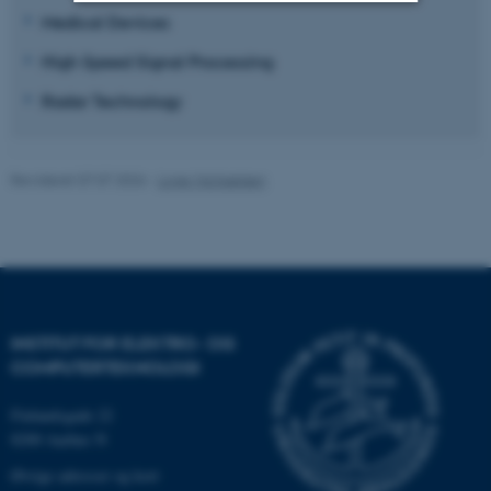
Medical Devices
Nødvendige
Statistiske
Marketing
High Speed Signal Processing
Funktionelle
Uklassificerede
Radar Technology
Nødvendige cookies hjælper
Revideret 07.07.2026
-
Lone Michaelsen
med at gøre hjemmesiden
brugbar ved at aktivere nogle
grundlæggende funktioner
som navigation mm.
Hjemmesiden kan ikke
fungerer uden disse cookies.
INSTITUT FOR ELEKTRO- OG
COMPUTERTEKNOLOGI
Finlandsgade 22
Navn
Udbyder / Domæne
8200 Aarhus N
be_typo_user
TYPO3 Association
Øvrige adresser og kort
.au.dk