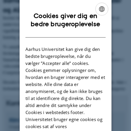
og AU-partnere
Cookies giver dig en
Institut for Elektro- og Computerteknologi har specialister ansat til at
ENGLISH
bedre brugeroplevelse
undervise og vejlede i en bred række emner inden for digital
signalbehandling. Det inkluderer audioteknik, computer vision, machine
DANISH
learning og processering af biofysiologiske signaler.
Vi samarbejder både med virksomheder, andre institutter og
Aarhus Universitet kan give dig den
forskningsområder, hvor digital signal- og billedbehandling indgår.
bedste brugeroplevelse, når du
Samarbejdet går blandt andet ud på, at vores studerende er praktikanter i
vælger ”Accepter alle” cookies.
virksomhederne, og at de ansatte ved Institut for Elektro- og
Cookies gemmer oplysninger om,
Computerteknologi afholder inspirationsmøder i virksomhederne.
hvordan en bruger interagerer med et
Desuden bliver der udført projekter i samarbejde med erhvervslivet, både i
website. Alle dine data er
forbindelse med bachelorprojekter, specialeprojekter og konsulentopgaver.
anonymiseret, og de kan ikke bruges
til at identificere dig direkte. Du kan
Kontakt
altid ændre dit samtykke under
Cookies i webstedets footer.
Universitetet bruger egne cookies og
Kim
Bjerge
cookies sat af vores
Gruppeleder, lektor