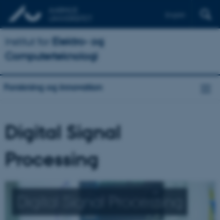
English
Institut for
Elektro- og
Computerteknologi
Forskning og innovation
Digital Signal
Processing
Digital Signal Processing