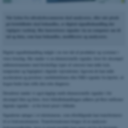
Når lyden fra ultralydsscanneren skal analyseres, eller når pixels
på feriebilledet skal behandles, er digital signalbehandling det
vigtigste værktøj. Her konverteres signaler via en computer om til
tal og data, som kan behandles, modificeres og analyseres.
Digital signalbehandling indgår i en stor del af produkter og systemer i
vores hverdag. Her møder vi en-dimensionelle signaler, hvor for eksempel
måleinstrumenter med forskellige typer af sensorer kan måle tryk,
temperatur og fugtighed i digitale vejrstationer, ligesom de kan måle
acceleration og position i mobiltelefonen eller EKG-signaler fra hjertet, så
lægen bedre kan stille den rette diagnose.
Derudover møder vi også dagligt multi-dimensionelle signaler i for
eksempel film og fotos, hvor billedbehandlingen udføres på flere millioner
digitale signaler - et for hvert pixel i billedet.
Signalerne optages i et tidsdomæne, som efterfølgende kan transformeres
til et frekvensdomæne. Transformationen bruges til at analysere
frekvensindholdet, hvor et givent produkt kan agere ud fra de bestemte