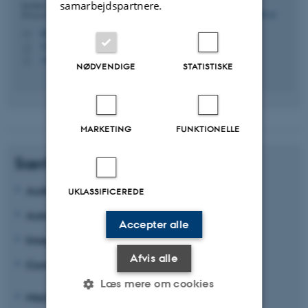
samarbejdspartnere.
Institut for Elektro- og Computerteknologi - Signal
Processing and Machine learning - Edison
kbe@ece.au.dk
M
5125, 308
H
+4541893264
P
NØDVENDIGE
STATISTISKE
MARKETING
FUNKTIONELLE
Særlige kompetenceområder:
Audio Technology
UKLASSIFICEREDE
Automatic Control
Accepter alle
Image Processing
Afvis alle
Computer Vision
Læs mere om cookies
Machine Learning