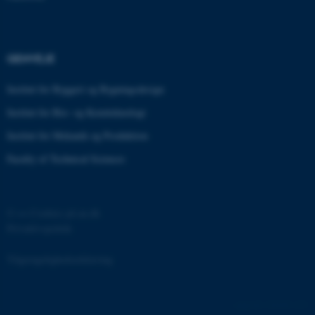
JSESSIONID
Oracle Corporation
.au.dk
GENVEJE
ARRAffinity
Microsoft Corporation
Institut for Byggeri og Bygningsdesign
.mitstudie.au.dk
Institut for Bio- og Kemiteknologi
Institut for Mekanik og Produktion
Faculty of Technical Sciences
esctx
Microsoft Corporation
.login.microsoftonline.com
fpc
Microsoft Corporation
©
—
Cookies på au.dk
login.microsoftonline.com
Privatlivspolitik
__cf_bm
Cloudflare Inc.
.pure.au.dk
Tilgængelighedserklæring
135220 / i31
__cf_bm
Cloudflare Inc.