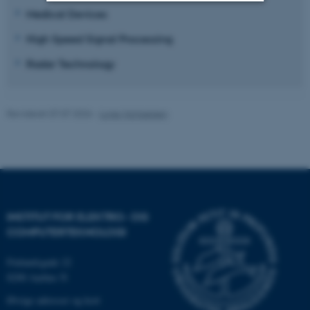
Medical Devices
Nødvendige
Statistiske
Marketing
High Speed Signal Processing
Funktionelle
Uklassificerede
Radar Technology
Nødvendige cookies hjælper
Revideret 07.07.2026
-
Lone Michaelsen
med at gøre hjemmesiden
brugbar ved at aktivere nogle
grundlæggende funktioner
som navigation mm.
Hjemmesiden kan ikke
fungerer uden disse cookies.
INSTITUT FOR ELEKTRO- OG
COMPUTERTEKNOLOGI
Finlandsgade 22
Navn
Udbyder / Domæne
8200 Aarhus N
be_typo_user
TYPO3 Association
Øvrige adresser og kort
.au.dk