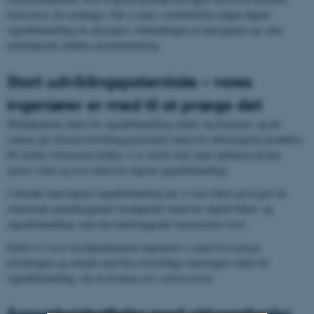
frekvenser, det modtager. Når vi taler i mobiltelefon indgår digital
signalbehandling for eksempel i behandlingen af talesignalet og i den
efterfølgende trådløse kommunikation.
Stort udviklingspotentiale – vores
ingeniører er med til at præge det
Mulighederne inden for signalbehandling rykker sig konstant, og det
samme gør dermed udviklingspotentialet inden for teknologiske produkter.
På Aarhus Universitet holder vi os derfor hele tiden opdateret på den
nyeste viden og teori inden for digital signalbehandling.
I arbejdet med digital signalbehandling har vi især fokus på at give de
studerende grundlæggende færdigheder inden for digital billed- og
signalbehandling samt den underliggende matematiske teori.
Derfor er vores færdiguddannede ingeniører i stand til at præge
udviklingen og arbejde med flere forskellige teknologier inden for
signalbehandling, når de kommer ud i erhvervslivet.
Samarbejdsaftaler med virksomheder