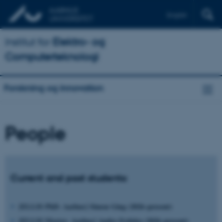
English
Institut for
Elektro- og
Computerteknologi
Forskning og innovation
People
Current and past students:
[ELLIS PhD- Aarhus] Simon Ging (2026–present)
[ELLIS Master- Aarhus] Andro Erdelez (2026–present)