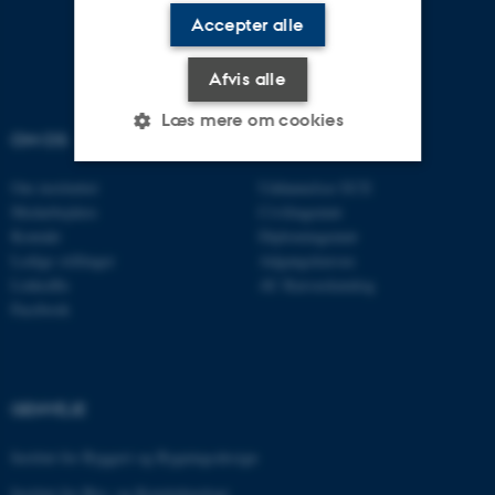
Accepter alle
Afvis alle
Læs mere om cookies
OM OS
UDDANNELSER
Om instituttet
Uddannelser ECE
Nødvendige
Statistiske
Marketing
Medarbejdere
Civilingeniør
Kontakt
Diplomingeniør
Funktionelle
Uklassificerede
Ledige stillinger
Adgangskursus
LinkedIn
AU Kursuskatalog
Facebook
Nødvendige cookies hjælper
med at gøre hjemmesiden
brugbar ved at aktivere nogle
GENVEJE
grundlæggende funktioner
som navigation mm.
Institut for Byggeri og Bygningsdesign
Hjemmesiden kan ikke
Institut for Bio- og Kemiteknologi