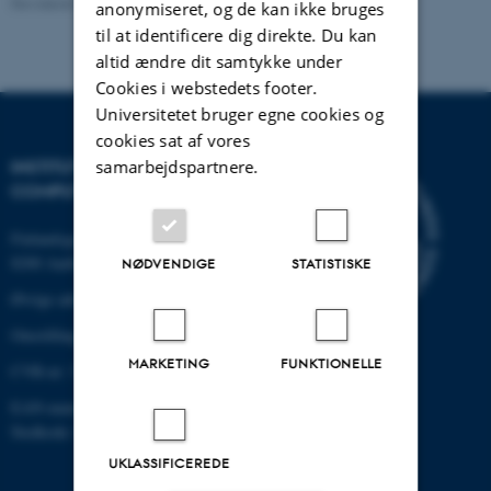
Revideret 07.07.2026
-
Heidi Søndergaard
anonymiseret, og de kan ikke bruges
til at identificere dig direkte. Du kan
altid ændre dit samtykke under
Cookies i webstedets footer.
Universitetet bruger egne cookies og
cookies sat af vores
INSTITUT FOR ELEKTRO- OG
samarbejdspartnere.
COMPUTERTEKNOLOGI
Finlandsgade 22
8200 Aarhus N
NØDVENDIGE
STATISTISKE
Øvrige adresser og kort
Omstilling tlf.: +45 87 15 00 00
MARKETING
FUNKTIONELLE
CVR-nr: 31119103
EAN-nummer:5798000433830
Stedkode: 6321
UKLASSIFICEREDE