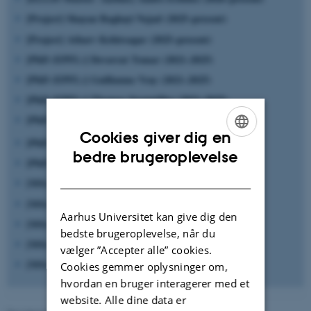
[Project] Shayan Baghayi Nejad (2025–present)
[Project] Atharv Kshirsagar (2025–present)
[PhD (EPFL)] Devavrat Tomar (2021–2025)
[PhD (EPFL)] Guillaume Vray (2021–2025)
[PhD (EPFL)] Thomas Stegmüller (2021–2025)
[PhD (EPFL)] Guillaume Jaume (2018–2022)
Cookies giver dig en
[PhD (EPFL)] Christian Abbet (2019–2023)
ENGLISH
bedre brugeroplevelse
[PhD (EPFL)] Mohammad Saeed Rad (2018–2021)
DANISH
[MSc (EPFL)] Arda Barış Başaran (2025–2026)
[MSc (EPFL)] Xufeng Gao (2024–2025)
Aarhus Universitet kan give dig den
[MSc (EPFL)] Yann Becker (2024–2025)
bedste brugeroplevelse, når du
[MSc (EPFL)] Saleh Baghersalimi (2018–2019)
vælger ”Accepter alle” cookies.
[MSc (EPFL)] Tanguy Albrici (2019–2020)
Cookies gemmer oplysninger om,
hvordan en bruger interagerer med et
website. Alle dine data er