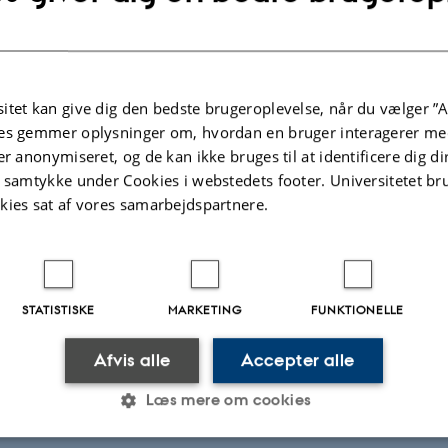
itet kan give dig den bedste brugeroplevelse, når du vælger ”A
es gemmer oplysninger om, hvordan en bruger interagerer med
er anonymiseret, og de kan ikke bruges til at identificere dig d
t samtykke under Cookies i webstedets footer. Universitetet br
kies sat af vores samarbejdspartnere.
STATISTISKE
MARKETING
FUNKTIONELLE
Afvis alle
Accepter alle
Læs mere om cookies