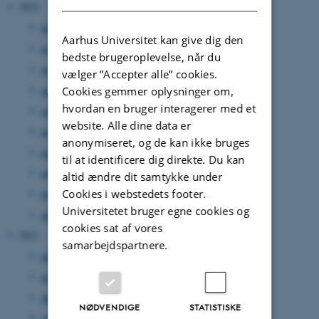
2022
december 2022
(1 post)
Aarhus Universitet kan give dig den
november 2022
(3 poster)
bedste brugeroplevelse, når du
oktober 2022
(3 poster)
vælger ”Accepter alle” cookies.
august 2022
(3 poster)
Cookies gemmer oplysninger om,
hvordan en bruger interagerer med et
juli 2022
(1 post)
website. Alle dine data er
juni 2022
(5 poster)
anonymiseret, og de kan ikke bruges
maj 2022
(5 poster)
til at identificere dig direkte. Du kan
april 2022
(2 poster)
altid ændre dit samtykke under
Cookies i webstedets footer.
marts 2022
(1 post)
Universitetet bruger egne cookies og
januar 2022
(2 poster)
cookies sat af vores
2021
samarbejdspartnere.
december 2021
(4 poster)
november 2021
(2 poster)
oktober 2021
(1 post)
NØDVENDIGE
STATISTISKE
september 2021
(5 poster)