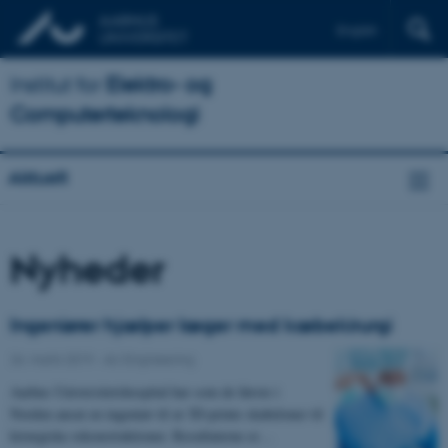
English
Institut for
Elektro- og
Computerteknologi
Aktuelt
Nyheder
Ingeniører hjælper læger med kæbekirurgi
26. marts 2019
-
AU Engineering
Aarhus Universitetshospital har som de første i
Norden ansat en ingeniør til at 3D-printe skabeloner til
kirurgiske rekonstruktioner. Resultaterne er…