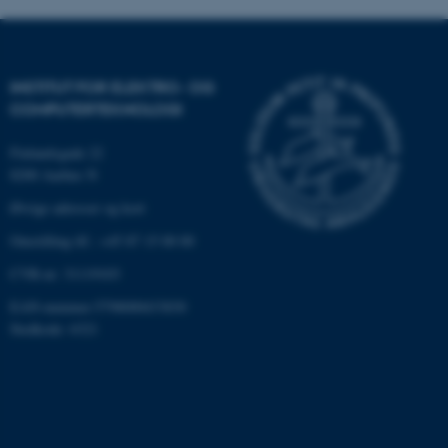
INSTITUT FOR ELEKTRO- OG
COMPUTERTEKNOLOGI
Finlandsgade 22
8200 Aarhus N
Øvrige adresser og kort
Omstilling tlf.: +45 87 15 00 00
ASP.NET_SessionId
Microsoft Corporation
.au.dk
CVR-nr: 31119103
EAN-nummer:5798000433830
Stedkode: 6321
JSESSIONID
Oracle Corporation
.au.dk