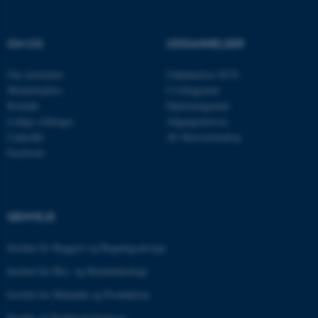
ARRAffinity
Microsoft Corporation
.mitstudie.au.dk
OM OS
UDDANNELSER
Om instituttet
Uddannelser ECE
esctx
Microsoft Corporation
Medarbejdere
Civilingeniør
.login.microsoftonline.com
Kontakt
Diplomingeniør
Ledige stillinger
Adgangskursus
fpc
Microsoft Corporation
login.microsoftonline.com
LinkedIn
AU Kursuskatalog
Facebook
__cf_bm
Cloudflare Inc.
.pure.au.dk
GENVEJE
__cf_bm
Cloudflare Inc.
.linkedin.com
Institut for Byggeri og Bygningsdesign
Institut for Bio- og Kemiteknologi
Institut for Mekanik og Produktion
__cf_bm
Cloudflare Inc.
.twitter.com
Faculty of Technical Sciences