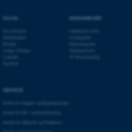
AWSALBTGCORS
Amazon Web Services, Inc.
airtable.com
OM OS
UDDANNELSER
Om instituttet
Uddannelser ECE
CFTOKEN
Adobe Inc.
Medarbejdere
Civilingeniør
eddiprod.au.dk
Kontakt
Diplomingeniør
Ledige stillinger
Adgangskursus
LinkedIn
AU Kursuskatalog
Facebook
GENVEJE
OptanonConsent
OneTrust LLC
.pure.au.dk
Institut for Byggeri og Bygningsdesign
Institut for Bio- og Kemiteknologi
Institut for Mekanik og Produktion
Faculty of Technical Sciences