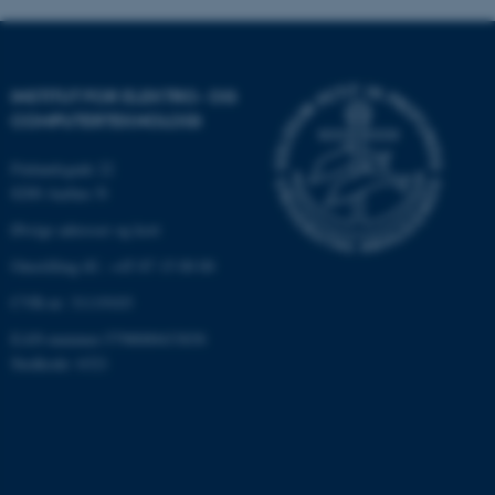
INSTITUT FOR ELEKTRO- OG
COMPUTERTEKNOLOGI
Finlandsgade 22
8200 Aarhus N
Øvrige adresser og kort
Omstilling tlf.: +45 87 15 00 00
ASP.NET_SessionId
Microsoft Corporation
.au.dk
CVR-nr: 31119103
EAN-nummer:5798000433830
Stedkode: 6321
JSESSIONID
Oracle Corporation
.au.dk