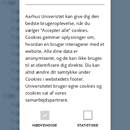
2022
december 2022
(1 post)
Aarhus Universitet kan give dig den
november 2022
(3 poster)
bedste brugeroplevelse, når du
oktober 2022
(3 poster)
vælger ”Accepter alle” cookies.
august 2022
(3 poster)
Cookies gemmer oplysninger om,
hvordan en bruger interagerer med et
juli 2022
(1 post)
website. Alle dine data er
juni 2022
(5 poster)
anonymiseret, og de kan ikke bruges
maj 2022
(5 poster)
til at identificere dig direkte. Du kan
april 2022
(2 poster)
altid ændre dit samtykke under
Cookies i webstedets footer.
marts 2022
(1 post)
Universitetet bruger egne cookies og
januar 2022
(2 poster)
cookies sat af vores
2021
samarbejdspartnere.
december 2021
(4 poster)
november 2021
(2 poster)
oktober 2021
(1 post)
NØDVENDIGE
STATISTISKE
september 2021
(5 poster)