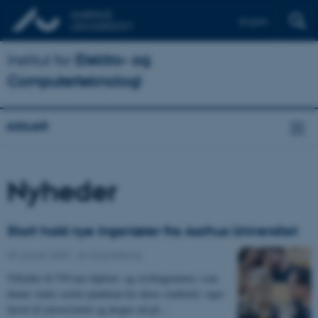
English
Institut for
Elektro- og
Computerteknologi
Aktuelt
Nyheder
Stort hold nye ingeniører fra Aarhus Universitet
30. januar 2025
-
AU Engineering
Tillykke til 530 nye diplom- og civilingeniører, som
denne vinter sætter punktum for deres studietid, siger
farvel til universitetet og drager ud på…