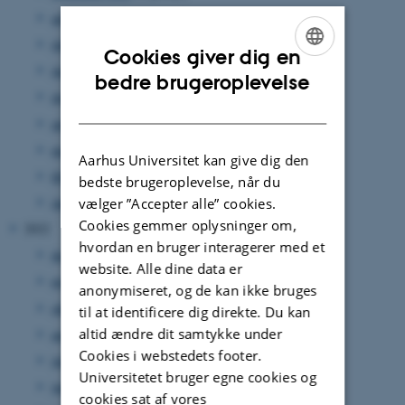
august 2023
(2 poster)
juli 2023
(3 poster)
Cookies giver dig en
juni 2023
(5 poster)
ENGLISH
bedre brugeroplevelse
maj 2023
(2 poster)
DANISH
april 2023
(3 poster)
marts 2023
(6 poster)
Aarhus Universitet kan give dig den
februar 2023
(3 poster)
bedste brugeroplevelse, når du
januar 2023
(3 poster)
vælger ”Accepter alle” cookies.
Cookies gemmer oplysninger om,
2022
hvordan en bruger interagerer med et
december 2022
(1 post)
website. Alle dine data er
november 2022
(3 poster)
anonymiseret, og de kan ikke bruges
oktober 2022
(3 poster)
til at identificere dig direkte. Du kan
altid ændre dit samtykke under
august 2022
(3 poster)
Cookies i webstedets footer.
juli 2022
(1 post)
Universitetet bruger egne cookies og
juni 2022
(5 poster)
cookies sat af vores