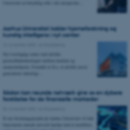
Universitet en betydelig rolle i det europæiske…
Aarhus Universitet kobler hjerneforskning og
kunstig intelligens i nyt center
16. november 2020
-
AU Engineering
Nyt tværfagligt center skal udvikle
grænsefladeteknologier mellem maskine og
menneskehjerne. Formålet er bl.a. at udvikle næste
generations teknologi…
Sådan kan neurale netværk give os en dybere
forståelse for de finansielle markeder
06. november 2020
-
AU Engineering
Et nyt forskningsprojekt på Aarhus Universitet vil lade
bayesianske neurale netværk hjælpe med at modellere,