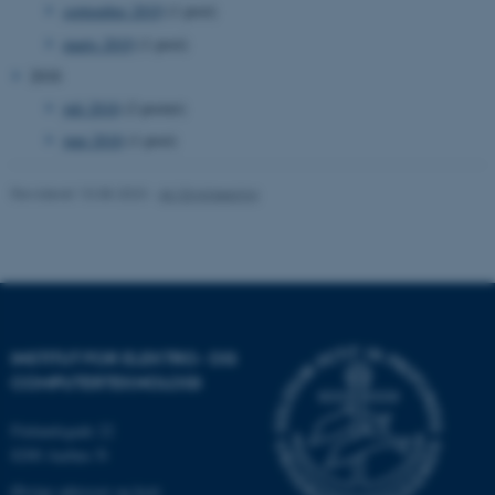
september 2019
(1 post)
marts 2019
(1 post)
2018
juli 2018
(2 poster)
juni 2018
(1 post)
ASP.NET_SessionId
Microsoft Corporation
.au.dk
Revideret 10.08.2023
-
AU Engineering
JSESSIONID
Oracle Corporation
.au.dk
INSTITUT FOR ELEKTRO- OG
COMPUTERTEKNOLOGI
ARRAffinity
Microsoft Corporation
.mitstudie.au.dk
Finlandsgade 22
8200 Aarhus N
Øvrige adresser og kort