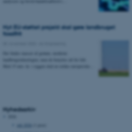
analysere og forstå handelsadfærd i…
Nyt EU-støttet projekt skal gøre landbruget
fossilfrit
05. november 2020
-
AU Engineering
Der findes masser af grønne, moderne
landbrugsteknologier, men de benyttes alt for lidt.
Med 15 mio. kr. i ryggen skal en række europæiske…
Nyhedsarkiv
2026
juli 2026
(1 post)