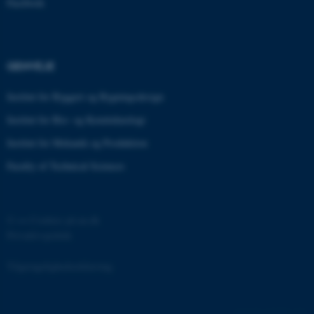
Facebook
cf_clearance
Cloudflare, Inc.
GENVEJE
.podbean.com
Institut for Byggeri og Bygningsdesign
Institut for Bio- og Kemiteknologi
Institut for Mekanik og Produktion
Faculty of Technical Sciences
ARRAffinitySameSite
Microsoft Corporation
.docs.workzone.kmd.net
©
—
Cookies på au.dk
Privatlivspolitik
XSRF-TOKEN
event.au.dk
Tilgængelighedserklæring
li_gc
LinkedIn Corporation
.linkedin.com
133680 / i31