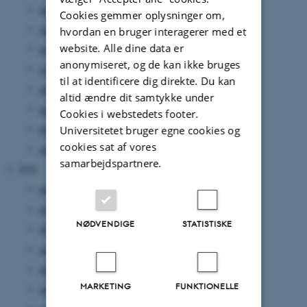
august 2023
(2 poster)
Cookies gemmer oplysninger om,
juli 2023
(3 poster)
hvordan en bruger interagerer med et
website. Alle dine data er
juni 2023
(5 poster)
anonymiseret, og de kan ikke bruges
maj 2023
(2 poster)
til at identificere dig direkte. Du kan
april 2023
(3 poster)
altid ændre dit samtykke under
marts 2023
(6 poster)
Cookies i webstedets footer.
februar 2023
(3 poster)
Universitetet bruger egne cookies og
cookies sat af vores
januar 2023
(3 poster)
samarbejdspartnere.
2022
december 2022
(1 post)
november 2022
(3 poster)
NØDVENDIGE
STATISTISKE
oktober 2022
(3 poster)
august 2022
(3 poster)
juli 2022
(1 post)
MARKETING
FUNKTIONELLE
juni 2022
(5 poster)