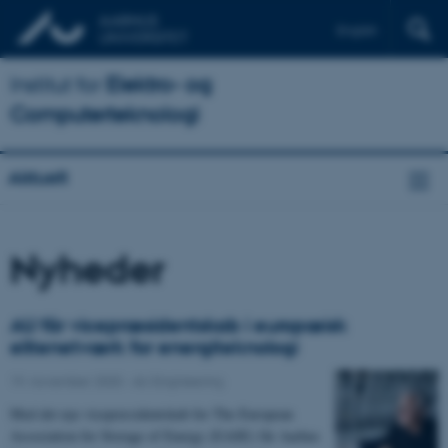
English
Institut for
Elektro- og
Computerteknologi
Aktuelt
Nyheder
AU får vicepræsidentskab i europæisk
elitenetværk for energiteknologi
19. november 2020
-
AU Engineering
Med det nye vicepræsidentskab for The European
Association for Storage of Energy (EASE) får Aarhus