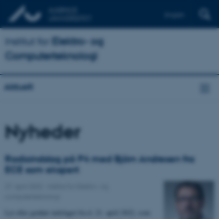
English
Institut for
Elektro- og
Computerteknologi
Aktuelt
Nyheder
Radioindslag på P4 med Björn Andresen fra
ECE som ekspert
27. april 2022
-
Institut for Elektro- og
computerteknologi
Lyt eller genhør indslaget fra d. 21. april 2022, som