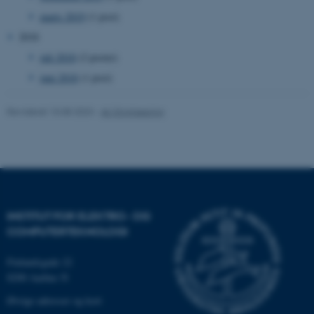
marts 2019
(1 post)
2018
fe_typo_user
Typo3 Association
juli 2018
(2 poster)
.au.dk
juni 2018
(1 post)
Revideret 10.08.2023
-
AU Engineering
INSTITUT FOR ELEKTRO- OG
COMPUTERTEKNOLOGI
ASP.NET_SessionId
Microsoft Corporation
.au.dk
Finlandsgade 22
8200 Aarhus N
Øvrige adresser og kort