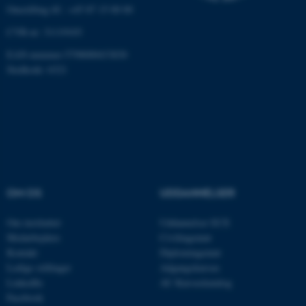
Omstilling tlf.: +45 87 15 00 00
JSESSIONID
Oracle Corporation
.au.dk
CVR-nr: 31119103
EAN-nummer:5798000433830
Stedkode: 6321
ARRAffinity
Microsoft Corporation
.mitstudie.au.dk
esctx
Microsoft Corporation
.login.microsoftonline.com
OM OS
UDDANNELSER
fpc
Microsoft Corporation
login.microsoftonline.com
Om instituttet
Uddannelser ECE
__cf_bm
Cloudflare Inc.
Medarbejdere
Civilingeniør
.pure.au.dk
Kontakt
Diplomingeniør
Ledige stillinger
Adgangskursus
LinkedIn
AU Kursuskatalog
Facebook
__cf_bm
Cloudflare Inc.