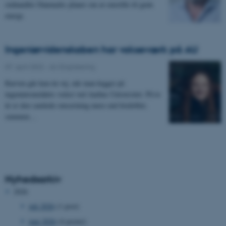
omhandler Danmarks planer om at omstille til grøn
energi.
Ingeniørvidenskaben har vokseværk på AU
07. april 2022
-
AU Engineering
Kurven går kun én vej, når man kigger på
ingeniørområdets vækst ved Aarhus Universitet. På to
år er den samlede omsætning mere end fordoblet,
summen…
Nyhedsarkiv
2026
juli 2026
(1 post)
juni 2026
(4 poster)