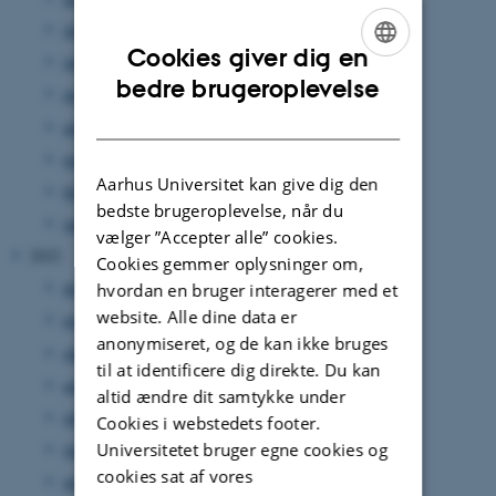
juli 2023
(3 poster)
Cookies giver dig en
juni 2023
(5 poster)
ENGLISH
bedre brugeroplevelse
maj 2023
(2 poster)
DANISH
april 2023
(3 poster)
marts 2023
(6 poster)
Aarhus Universitet kan give dig den
februar 2023
(3 poster)
bedste brugeroplevelse, når du
januar 2023
(3 poster)
vælger ”Accepter alle” cookies.
2022
Cookies gemmer oplysninger om,
december 2022
(1 post)
hvordan en bruger interagerer med et
website. Alle dine data er
november 2022
(3 poster)
anonymiseret, og de kan ikke bruges
oktober 2022
(3 poster)
til at identificere dig direkte. Du kan
august 2022
(3 poster)
altid ændre dit samtykke under
juli 2022
(1 post)
Cookies i webstedets footer.
juni 2022
(5 poster)
Universitetet bruger egne cookies og
cookies sat af vores
maj 2022
(5 poster)