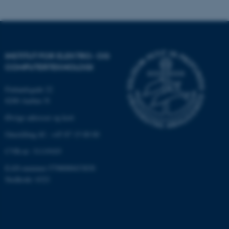
INSTITUT FOR ELEKTRO- OG
COMPUTERTEKNOLOGI
Finlandsgade 22
8200 Aarhus N
Øvrige adresser og kort
ASP.NET_SessionId
Microsoft Corporation
Omstilling tlf.: +45 87 15 00 00
.au.dk
CVR-nr: 31119103
EAN-nummer:5798000433830
Stedkode: 6321
JSESSIONID
Oracle Corporation
.au.dk