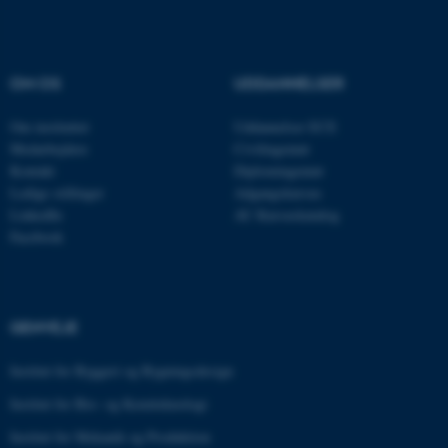
ARRAffinity
Microsoft Corporation
.mitstudie.au.dk
OM OS
UDDANNELSER
Om instituttet
Uddannelser ECE
esctx
Microsoft Corporation
.login.microsoftonline.com
Medarbejdere
Civilingeniør
Kontakt
Diplomingeniør
fpc
Microsoft Corporation
Ledige stillinger
Adgangskursus
login.microsoftonline.com
LinkedIn
AU Kursuskatalog
Facebook
__cf_bm
Cloudflare Inc.
.pure.au.dk
GENVEJE
__cf_bm
Cloudflare Inc.
.linkedin.com
Institut for Byggeri og Bygningsdesign
Institut for Bio- og Kemiteknologi
Institut for Mekanik og Produktion
__cf_bm
Cloudflare Inc.