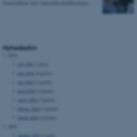
Fondsmidlerne skal ”understøtte grundforskning…
Nyhedsarkiv
2026
juli 2026
(1 post)
juni 2026
(4 poster)
maj 2026
(3 poster)
april 2026
(2 poster)
marts 2026
(3 poster)
februar 2026
(3 poster)
januar 2026
(2 poster)
2025
oktober 2025
(1 post)