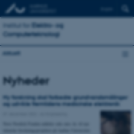
English
Institut for
Elektro- og
Computerteknologi
Aktuelt
Nyheder
Ny forskning skal forbedre grundvandsmålinger
og udvikle fremtidens medicinske elektronik
07. december 2022
-
AU Engineering
Novo Nordisk Fonden uddeler seks mio. kr. til nye
tekniske forskningsprojekter på Aarhus Universitet.