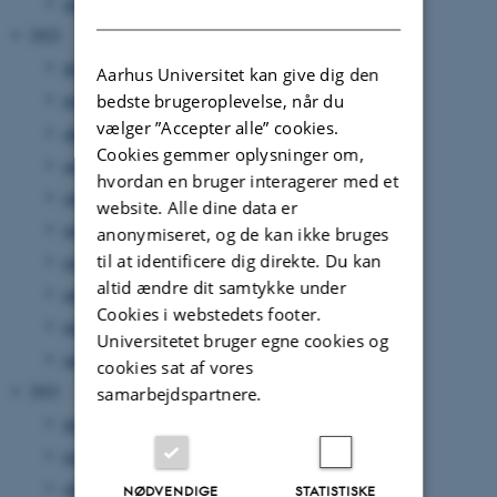
januar 2023
(3 poster)
DANISH
2022
december 2022
(1 post)
Aarhus Universitet kan give dig den
november 2022
(3 poster)
bedste brugeroplevelse, når du
vælger ”Accepter alle” cookies.
oktober 2022
(3 poster)
Cookies gemmer oplysninger om,
august 2022
(3 poster)
hvordan en bruger interagerer med et
juli 2022
(1 post)
website. Alle dine data er
juni 2022
(5 poster)
anonymiseret, og de kan ikke bruges
til at identificere dig direkte. Du kan
maj 2022
(5 poster)
altid ændre dit samtykke under
april 2022
(2 poster)
Cookies i webstedets footer.
marts 2022
(1 post)
Universitetet bruger egne cookies og
januar 2022
(2 poster)
cookies sat af vores
2021
samarbejdspartnere.
december 2021
(4 poster)
november 2021
(2 poster)
oktober 2021
(1 post)
NØDVENDIGE
STATISTISKE