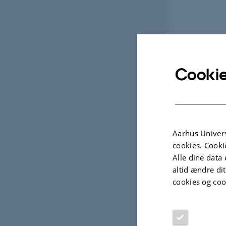
Cookie
Aarhus Univers
cookies. Cooki
Alle dine data 
altid ændre di
cookies og coo