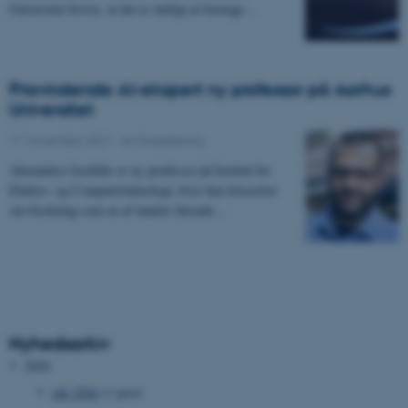
Universitet bevist, at det er muligt at foretage…
Prisvindende AI-ekspert ny professor på Aarhus
Universitet
17. november 2021
-
AU Engineering
Alexandros Iosifidis er ny professor på Institut for
Elektro- og Computerteknologi, hvor han fortsætter
sin forskning som en af landets førende…
Nyhedsarkiv
2026
juli 2026
(1 post)