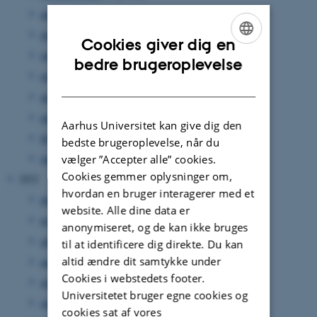
august 2023
(2 poster)
juli 2023
(3 poster)
Cookies giver dig en
juni 2023
(5 poster)
ENGLISH
bedre brugeroplevelse
maj 2023
(2 poster)
DANISH
april 2023
(3 poster)
marts 2023
(6 poster)
Aarhus Universitet kan give dig den
februar 2023
(3 poster)
bedste brugeroplevelse, når du
januar 2023
(3 poster)
vælger ”Accepter alle” cookies.
Cookies gemmer oplysninger om,
2022
hvordan en bruger interagerer med et
december 2022
(1 post)
website. Alle dine data er
november 2022
(3 poster)
anonymiseret, og de kan ikke bruges
oktober 2022
(3 poster)
til at identificere dig direkte. Du kan
altid ændre dit samtykke under
august 2022
(3 poster)
Cookies i webstedets footer.
juli 2022
(1 post)
Universitetet bruger egne cookies og
juni 2022
(5 poster)
cookies sat af vores