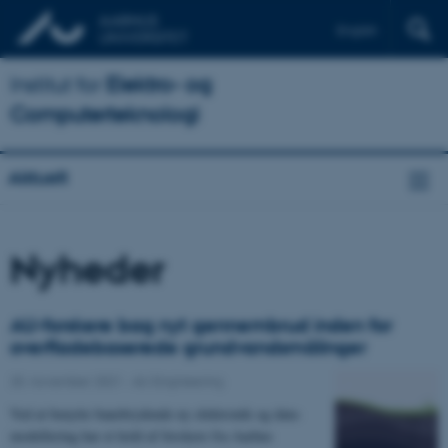
English
Institut for
Elektro- og
Computerteknologi
Aktuelt
Nyheder
AU-forskere bag nyt gennembrud inden for
overfladebaserede grundvandsmålinger
25. november 2021
-
AU Engineering
Ved at benytte banebrydende ny elektronik og data-
modellering har et hold af forskere fra Aarhus