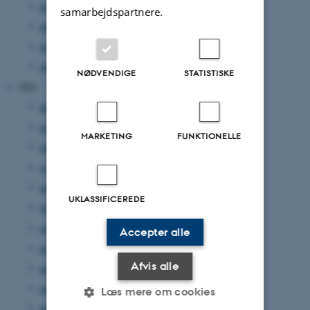
maj 2022
(5 poster)
samarbejdspartnere.
april 2022
(2 poster)
marts 2022
(1 post)
januar 2022
(2 poster)
NØDVENDIGE
STATISTISKE
2021
december 2021
(4 poster)
november 2021
(2 poster)
MARKETING
FUNKTIONELLE
oktober 2021
(1 post)
september 2021
(5 poster)
august 2021
(3 poster)
UKLASSIFICEREDE
juli 2021
(2 poster)
juni 2021
(1 post)
Accepter alle
maj 2021
(4 poster)
Afvis alle
april 2021
(3 poster)
marts 2021
(6 poster)
Læs mere om cookies
februar 2021
(6 poster)