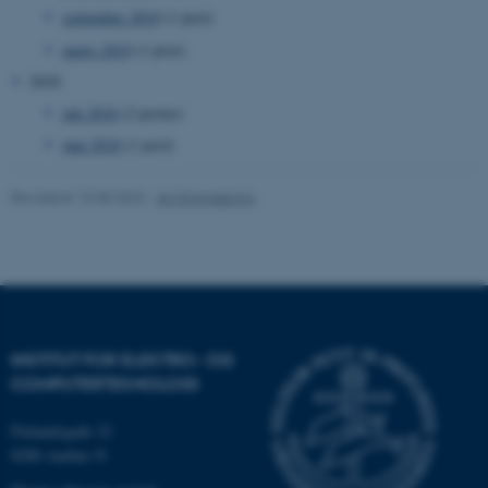
september 2019
(1 post)
marts 2019
(1 post)
2018
fe_typo_user
Typo3 Association
.au.dk
juli 2018
(2 poster)
juni 2018
(1 post)
Revideret 10.08.2023
-
AU Engineering
INSTITUT FOR ELEKTRO- OG
COMPUTERTEKNOLOGI
ASP.NET_SessionId
Microsoft Corporation
.au.dk
Finlandsgade 22
8200 Aarhus N